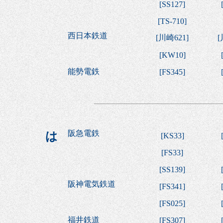
[
SS127
]
[
TS-710
]
西日本鉄道
[
川崎621
]
[
[
KW10
]
能勢電鉄
[
FS345
]
阪急電鉄
は
[
KS33
]
[
FS33
]
[
SS139
]
阪神電気鉄道
[
FS341
]
[
FS025
]
福井鉄道
[
FS307
]