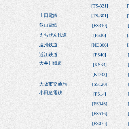
[
TS-321
]
[
上田電鉄
[
TS-301
]
[
叡山電鉄
[
FS310
]
えちぜん鉄道
[
FS36
]
[
遠州鉄道
[
ND306
]
[
近江鉄道
[
FS40
]
大井川鐵道
[
KS33
]
[
KD33
]
大阪市交通局
[
SS120
]
小田急電鉄
[
FS14
]
[
FS346
]
[
FS516
]
[
FS075
]