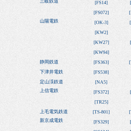
三岐鉄道
[
FS14
]
[
FS072
]
[
山陽電鉄
[
OK-3
]
[
[
KW2
]
[
KW27
]
[
KW94
]
静岡鉄道
[
FS363
]
[
下津井電鉄
[
FS538
]
定山渓鉄道
[
NA5
]
上信電鉄
[
FS372
]
[
TR25
]
上毛電気鉄道
[
TS-801
]
[
新京成電鉄
[
FS329
]