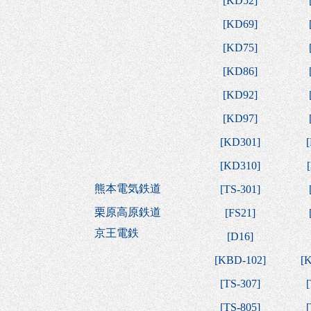
[
KD52
]
[
KD69
]
[
KD75
]
[
KD86
]
[
KD92
]
[
KD97
]
[
KD301
]
[
[
KD310
]
[
熊本電気鉄道
[
TS-301
]
栗原高原鉄道
[
FS21
]
京王電鉄
[
D16
]
[
KBD-102
]
[
K
[
TS-307
]
[
[
TS-805
]
[