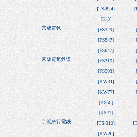
[
TS-824
]
[
[
K-3
]
京成電鉄
[
FS329
]
[
FS547
]
[
FS047
]
京阪電気鉄道
[
FS310
]
[
FS503
]
[
KW31
]
[
KW77
]
[
KS58
]
[
KS77
]
[
京浜急行電鉄
[
TS-310
]
[
[
KW26
]