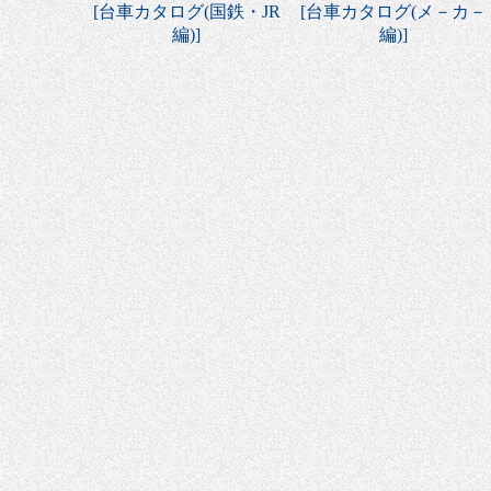
[
台車カタログ(国鉄・JR
[
台車カタログ(メ－カ－
編)
]
編)
]