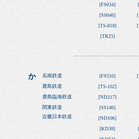
[
FS034
]
[
SS046
]
[
[
TS-818
]
[
[
TR25
]
か
岳南鉄道
[
FS510
]
[
鹿島鉄道
[
TS-102
]
鹿島臨海鉄道
[
ND217
]
関東鉄道
[
SS140
]
近畿日本鉄道
[
ND106
]
[
KD39
]