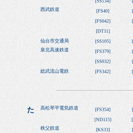
[
SS134
]
西武鉄道
[
FS40
]
[
FS042
]
[
DT11
]
仙台市交通局
[
SS105
]
泉北高速鉄道
[
FS379
]
[
SS032
]
総武流山電鉄
[
FS342
]
高松琴平電気鉄道
た
[
FS354
]
[
ND115
]
[
秩父鉄道
[
KS33
]