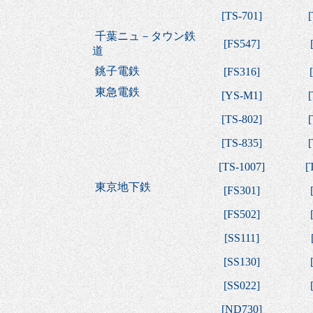
[
TS-701
]
[
千葉ニュ－タウン鉄
[
FS547
]
道
銚子電鉄
[
FS316
]
[
東急電鉄
[
YS-M1
]
[
[
TS-802
]
[
[
TS-835
]
[
[
TS-1007
]
[
東京地下鉄
[
FS301
]
[
FS502
]
[
SS111
]
[
SS130
]
[
SS022
]
[
ND730
]