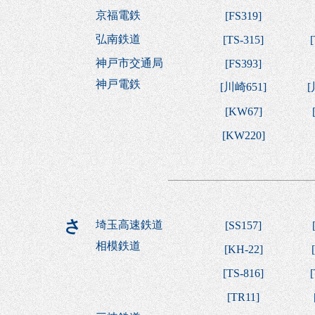
京福電鉄
[
FS319
]
弘南鉄道
[
TS-315
]
[
神戸市交通局
[
FS393
]
神戸電鉄
[
川崎651
]
[
[
KW67
]
[
KW220
]
さ
埼玉高速鉄道
[
SS157
]
相模鉄道
[
KH-22
]
[
[
TS-816
]
[
[
TR11
]