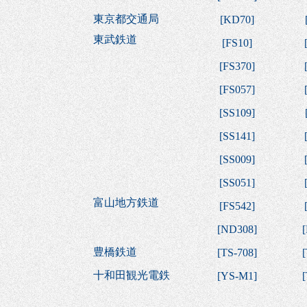
東京都交通局
[
KD70
]
東武鉄道
[
FS10
]
[
FS370
]
[
FS057
]
[
SS109
]
[
SS141
]
[
SS009
]
[
SS051
]
富山地方鉄道
[
FS542
]
[
ND308
]
[
豊橋鉄道
[
TS-708
]
[
十和田観光電鉄
[
YS-M1
]
[