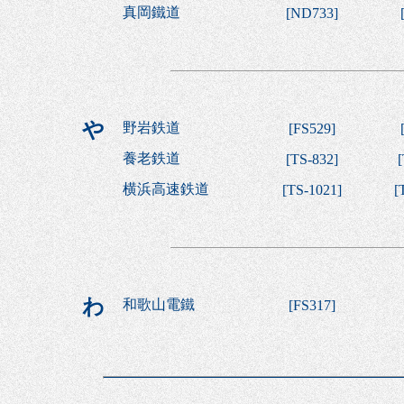
真岡鐵道
[
ND733
]
や
野岩鉄道
[
FS529
]
養老鉄道
[
TS-832
]
[
横浜高速鉄道
[
TS-1021
]
[
わ
和歌山電鐵
[
FS317
]