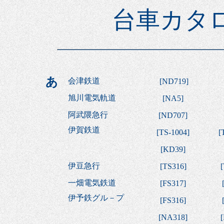
台車カタ
あ
会津鉄道
[
ND719
]
旭川電気軌道
[
NA5
]
阿武隈急行
[
ND707
]
伊賀鉄道
[
TS-1004
]
[
[
KD39
]
伊豆急行
[
TS316
]
[
一畑電気鉄道
[
FS317
]
伊予鉄グル－プ
[
FS316
]
[
NA318
]
[