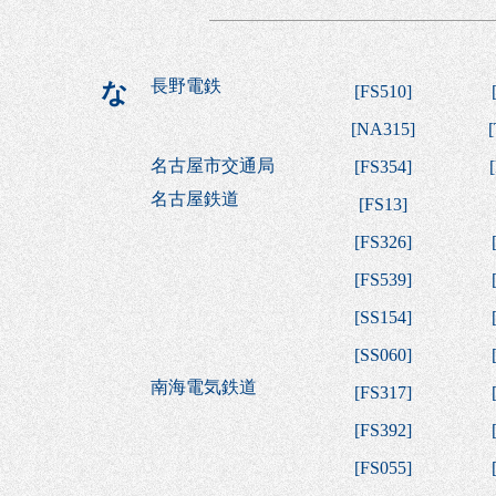
長野電鉄
な
[
FS510
]
[
NA315
]
[
名古屋市交通局
[
FS354
]
[
名古屋鉄道
[
FS13
]
[
FS326
]
[
FS539
]
[
SS154
]
[
SS060
]
南海電気鉄道
[
FS317
]
[
FS392
]
[
FS055
]