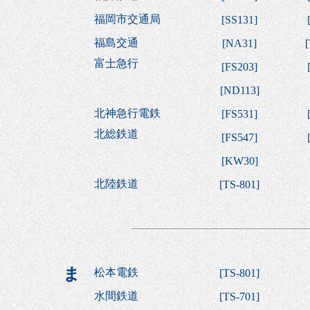
福岡市交通局
[
SS131
]
福島交通
[
NA31
]
[
富士急行
[
FS203
]
[
ND113
]
北神急行電鉄
[
FS531
]
北総鉄道
[
FS547
]
[
KW30
]
北陸鉄道
[
TS-801
]
ま
松本電鉄
[
TS-801
]
水間鉄道
[
TS-701
]