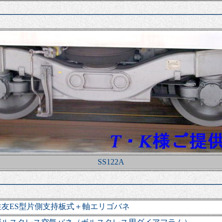
SS122A
住友ES型片側支持板式＋軸エリゴバネ