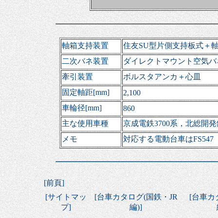
軸箱支持装置
住友SU型片側支持板式＋
二次バネ装置
ダイレクトマウント空気バ
牽引装置
ボルスタアンカ＋心皿
固定軸距[mm]
2,100
車輪径[mm]
860
主な使用車種
京成電鉄3700系，北総開発
メモ
対応する電動台車はFS547
[
前頁
]
[
サイトマッ
[
台車カタログ(国鉄・JR
[
台車カ
プ
]
編)
]