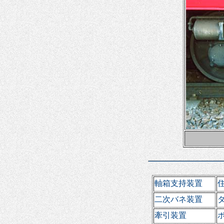
軸箱支持装置
二次バネ装置
牽引装置