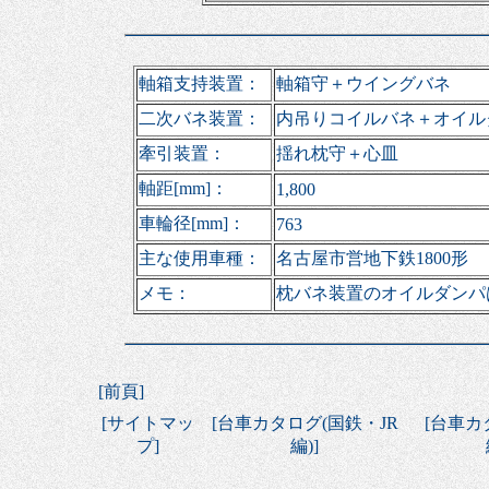
軸箱支持装置：
軸箱守＋ウイングバネ
二次バネ装置：
内吊りコイルバネ＋オイル
牽引装置：
揺れ枕守＋心皿
軸距[mm]：
1,800
車輪径[mm]：
763
主な使用車種：
名古屋市営地下鉄1800形
メモ：
枕バネ装置のオイルダンパ
[
前頁
]
[
サイトマッ
[
台車カタログ(国鉄・JR
[
台車カ
プ
]
編)
]