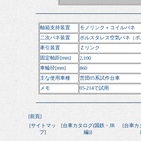
軸箱支持装置
モノリンク＋コイルバネ
二次バネ装置
ボルスタレス空気バネ（ボ
牽引装置
Ｚリンク
固定軸距[mm]
2,100
車輪径[mm]
860
主な使用車種
営団05系試作台車
メモ
05-214で試用
[
前頁
]
[
サイトマッ
[
台車カタログ(国鉄・JR
[
台車カ
プ
]
編)
]