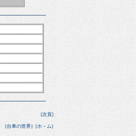
[
次頁
]
－
[
台車の世界
]
[
ホ－ム
]