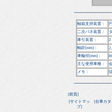
軸箱支持装置：
二次バネ装置：
牽引装置：
軸距[mm]：
2
車輪径[mm]：
8
主な使用車種：
会
メモ：
[
前頁
]
[
サイトマッ
[
台車カタ
プ
]