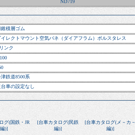
ND719
円錐積層ゴム
ダイレクトマウント空気バネ（ダイアフラム）ボルスタレス
Zリンク
,100
60
津鉄道8500系
従台車の設定なし
ログ(国鉄・JR
[
台車カタログ(民鉄
[
台車カタログ(メ－カ
編)
]
編)
]
編)
]