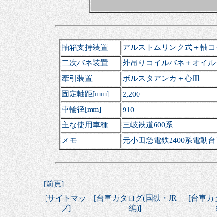
軸箱支持装置
アルストムリンク式＋軸コ
二次バネ装置
外吊りコイルバネ＋オイル
牽引装置
ボルスタアンカ＋心皿
固定軸距[mm]
2,200
車輪径[mm]
910
主な使用車種
三岐鉄道600系
メモ
元小田急電鉄2400系電動台
[
前頁
]
[
サイトマッ
[
台車カタログ(国鉄・JR
[
台車カ
プ
]
編)
]