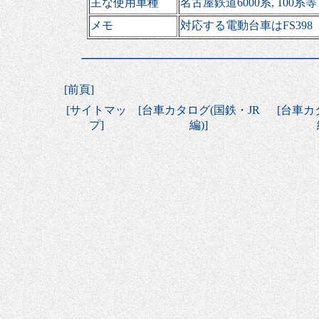
主な使用車種
名古屋鉄道6000系, 100系等
メモ
対応する電動台車はFS398
[
前頁
]
[
サイトマッ
[
台車カタログ(国鉄・JR
[
台車カ
プ
]
編)
]