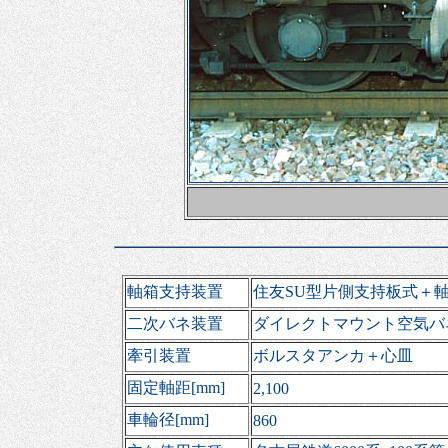
軸箱支持装置
住友SU型片側支持板式＋
二次バネ装置
ダイレクトマウント空気バ
牽引装置
ボルスタアンカ＋心皿
固定軸距[mm]
2,100
車輪径[mm]
860