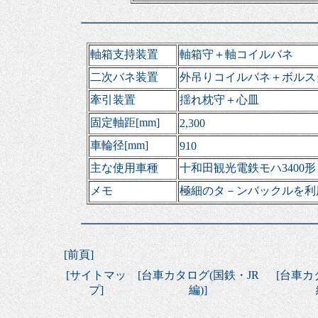
軸箱支持装置
軸箱守＋軸コイルバネ
二次バネ装置
外吊りコイルバネ＋ボルス
牽引装置
揺れ枕守＋心皿
固定軸距[mm]
2,300
車輪径[mm]
910
主な使用車種
十和田観光電鉄モハ3400形
メモ
極細のタ－ンバックルを利
[
前頁
]
[
サイトマッ
[
台車カタログ(国鉄・JR
[
台車カ
プ
]
編)
]